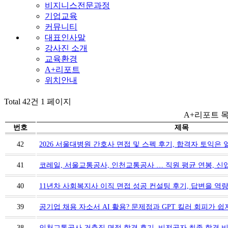
비지니스전문과정
기업교육
커뮤니티
대표인사말
강사진 소개
교육환경
A+리포트
위치안내
Total 42건
1 페이지
A+리포트 
번호
제목
42
2026 서울대병원 간호사 면접 및 스펙 후기, 합격자 토익은 
41
코레일, 서울교통공사, 인천교통공사 … 직원 평균 연봉, 신
40
11년차 사회복지사 이직 면접 성공 컨설팅 후기, 답변을 역
39
공기업 채용 자소서 AI 활용? 문제점과 GPT 킬러 회피가 
38
인천교통공사 건축직 면접 합격 후기, 비전공자 최종 합격 