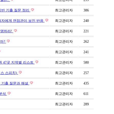
 기반 기출 질문 정리
최고관리자
386
지원자에게 면접관이 보인 반응
최고관리자
240
증명하라!
최고관리자
221
뭘까?
최고관리자
262
최고관리자
241
원 47곳 지역별 리스트
최고관리자
580
러스 스피치)
최고관리자
257
반 기출 질문과 해설
최고관리자
435
 분석
최고관리자
611
최고관리자
289