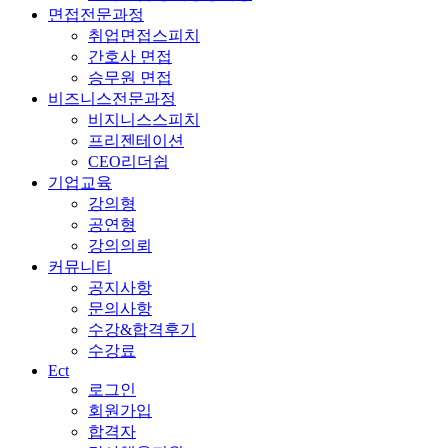
면접전문과정
취업면접스피치
간호사 면접
승무원 면접
비즈니스전문과정
비지니스스피치
프리젠테이션
CEO리더쉽
기업교육
강의형
공연형
강의의뢰
커뮤니티
공지사항
문의사항
수강&합격후기
수강료
Ect
로그인
회원가입
합격자