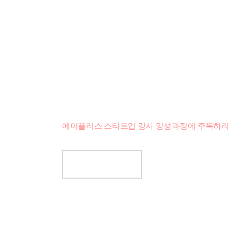
커뮤니티의 초석을 다지
스타트업 강사
내가 하고 싶은 것을 해야다는 열정으로
온전히 나로부터 비롯된 꿈과 삶의 가치를 찾고
에이플러스 스타트업 강사 양성과정에 주목하라
수강문의 바로가기