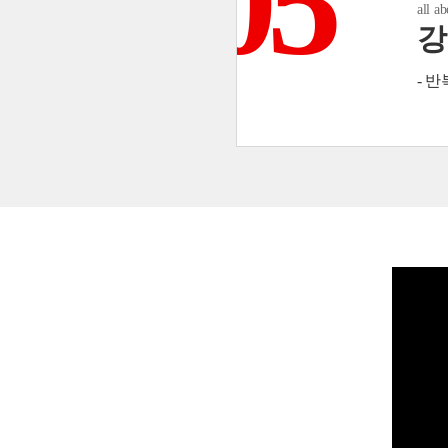
05
all a
강
- 