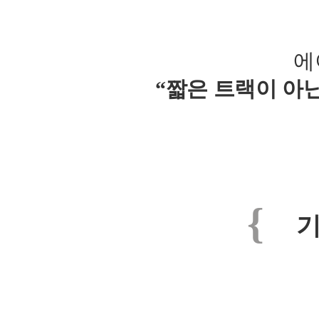
에
“짧은 트랙이 아
{