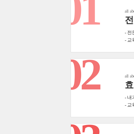
01
all a
전
- 
- 
02
all a
효
- 
- 